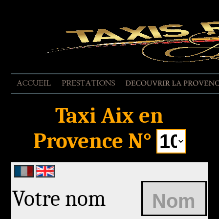
EVALUER LA PRESTATION
Taxi Aix en
Provence N°
Votre nom