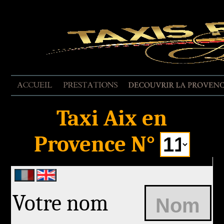
EVALUER LA PRESTATION
Taxi Aix en
Provence N°
Votre nom